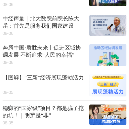
08-06
中经声量｜北大数院前院长陈大
岳：首先是服务我们国家建设
08-06
奔腾中国·质胜未来丨促进区域协
调发展 不断追求“人民的幸福”
08-06
【图解】“三新”经济展现蓬勃活力
08-05
稳赚的“国家级”项目？都是骗子挖
的坑！｜明辨是“非”
08-05