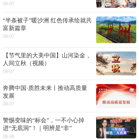
08-07
“半条被子”暖沙洲 红色传承绘就共
富新篇章
08-07
【节气里的大美中国】山河染金，
人间立秋（视频）
08-07
奔腾中国·质胜未来丨推动高质量
发展
08-07
警惕变味的“标会”，一不小心掉
进“无底洞”！｜明辨是“非”
08-06