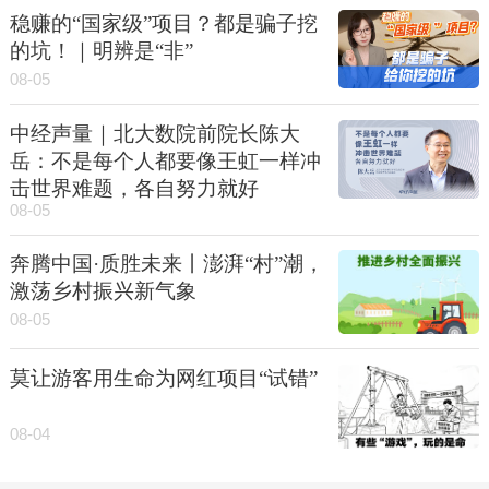
稳赚的“国家级”项目？都是骗子挖
的坑！｜明辨是“非”
08-05
中经声量｜北大数院前院长陈大
岳：不是每个人都要像王虹一样冲
击世界难题，各自努力就好
08-05
奔腾中国·质胜未来丨澎湃“村”潮，
激荡乡村振兴新气象
08-05
莫让游客用生命为网红项目“试错”
08-04