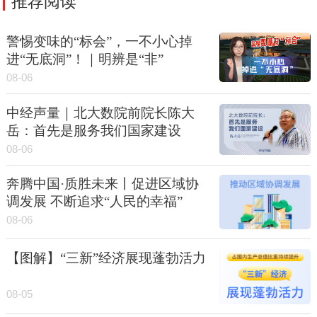
推荐阅读
警惕变味的“标会”，一不小心掉
进“无底洞”！｜明辨是“非”
08-06
中经声量｜北大数院前院长陈大
岳：首先是服务我们国家建设
08-06
奔腾中国·质胜未来丨促进区域协
调发展 不断追求“人民的幸福”
08-06
【图解】“三新”经济展现蓬勃活力
08-05