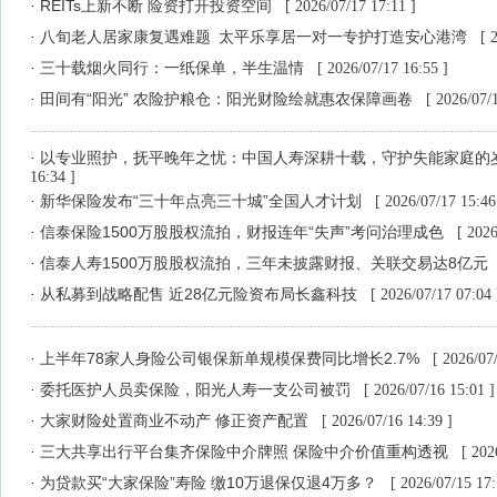
REITs上新不断 险资打开投资空间
·
[ 2026/07/17 17:11 ]
八旬老人居家康复遇难题 太平乐享居一对一专护打造安心港湾
·
[ 
三十载烟火同行：一纸保单，半生温情
·
[ 2026/07/17 16:55 ]
田间有“阳光” 农险护粮仓：阳光财险绘就惠农保障画卷
·
[ 2026/07/
以专业照护，抚平晚年之忧：中国人寿深耕十载，守护失能家庭的
·
16:34 ]
新华保险发布“三十年点亮三十城”全国人才计划
·
[ 2026/07/17 15:46
信泰保险1500万股股权流拍，财报连年“失声”考问治理成色
·
[ 2026
信泰人寿1500万股股权流拍，三年未披露财报、关联交易达8亿元
·
从私募到战略配售 近28亿元险资布局长鑫科技
·
[ 2026/07/17 07:04 
上半年78家人身险公司银保新单规模保费同比增长2.7%
·
[ 2026/07
委托医护人员卖保险，阳光人寿一支公司被罚
·
[ 2026/07/16 15:01 ]
大家财险处置商业不动产 修正资产配置
·
[ 2026/07/16 14:39 ]
三大共享出行平台集齐保险中介牌照 保险中介价值重构透视
·
[ 202
为贷款买“大家保险”寿险 缴10万退保仅退4万多？
·
[ 2026/07/15 17: