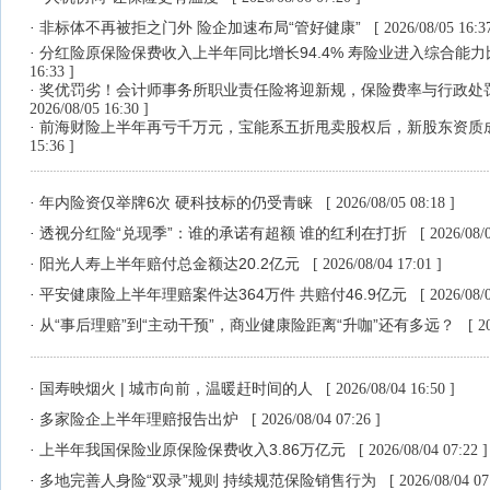
非标体不再被拒之门外 险企加速布局“管好健康”
·
[ 2026/08/05 16:37
分红险原保险保费收入上半年同比增长94.4% 寿险业进入综合能
·
16:33 ]
奖优罚劣！会计师事务所职业责任险将迎新规，保险费率与行政处
·
2026/08/05 16:30 ]
前海财险上半年再亏千万元，宝能系五折甩卖股权后，新股东资质
·
15:36 ]
年内险资仅举牌6次 硬科技标的仍受青睐
·
[ 2026/08/05 08:18 ]
透视分红险“兑现季”：谁的承诺有超额 谁的红利在打折
·
[ 2026/08/
阳光人寿上半年赔付总金额达20.2亿元
·
[ 2026/08/04 17:01 ]
平安健康险上半年理赔案件达364万件 共赔付46.9亿元
·
[ 2026/08/
从“事后理赔”到“主动干预”，商业健康险距离“升咖”还有多远？
·
[ 2
国寿映烟火 | 城市向前，温暖赶时间的人
·
[ 2026/08/04 16:50 ]
多家险企上半年理赔报告出炉
·
[ 2026/08/04 07:26 ]
上半年我国保险业原保险保费收入3.86万亿元
·
[ 2026/08/04 07:22 ]
多地完善人身险“双录”规则 持续规范保险销售行为
·
[ 2026/08/04 07