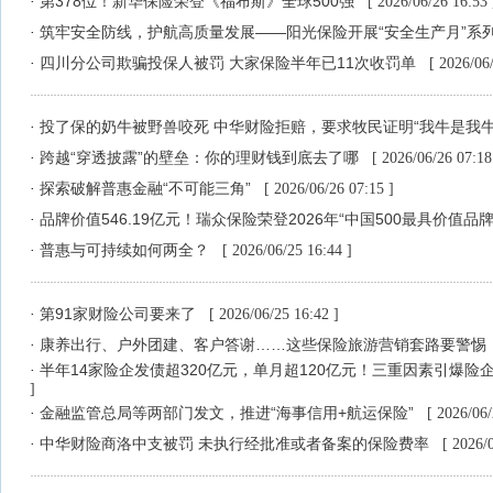
第378位！新华保险荣登《福布斯》全球500强
·
[ 2026/06/26 16:53 
筑牢安全防线，护航高质量发展——阳光保险开展“安全生产月”系
·
四川分公司欺骗投保人被罚 大家保险半年已11次收罚单
·
[ 2026/06
投了保的奶牛被野兽咬死 中华财险拒赔，要求牧民证明“我牛是我牛
·
跨越“穿透披露”的壁垒：你的理财钱到底去了哪
·
[ 2026/06/26 07:18
探索破解普惠金融“不可能三角”
·
[ 2026/06/26 07:15 ]
品牌价值546.19亿元！瑞众保险荣登2026年“中国500最具价值品牌
·
普惠与可持续如何两全？
·
[ 2026/06/25 16:44 ]
第91家财险公司要来了
·
[ 2026/06/25 16:42 ]
康养出行、户外团建、客户答谢……这些保险旅游营销套路要警惕
·
半年14家险企发债超320亿元，单月超120亿元！三重因素引爆险
·
]
金融监管总局等两部门发文，推进“海事信用+航运保险”
·
[ 2026/06/
中华财险商洛中支被罚 未执行经批准或者备案的保险费率
·
[ 2026/