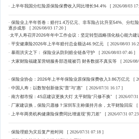
上半年我国分红险原保险保费收入同比增长94.4%
·
[ 2026/08/03 17:
保险业上半年答卷：赔付1.4万亿元、非车险占比升至54%、分红
·
逐步成形
[ 2026/08/03 17:20 ]
​太平人寿召开2026年年中工作会议：坚定转型战略强化核心能力建
·
平安健康险2026年上半年赔付总金额达46.9亿元
·
[ 2026/08/03 16:2
暴雨洪灾之下： 保险业从防到赔全链条守护
·
[ 2026/08/03 07:46 ]
大家财险福建某营销服务部违规被罚 财务数据不真实等
·
[ 2026/08/
保险业协会：2026年上半年保险业原保险保费收入3.86万亿元
·
[ 2
中国人寿：以数智创新做实“普”与“惠”
·
[ 2026/07/31 16:17 ]
南方都市报：4S店建议更换大灯 太平财险“只修不换”
·
[ 2026/07/31
厂家建议换，保险只愿修？深圳车主称僵持月余，太平财险回应
·
[
上半年两类机构健康险保费同比增速现“剪刀差”
·
[ 2026/07/31 07:23
保险理赔为灾后复产抢时间
·
[ 2026/07/31 07:18 ]