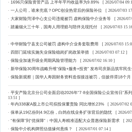
1696只保险资管产品 上半年平均收益率为9.89%
·
[ 2026/07/04 09:1
一人公司，谁来兜底？OPC创业热背后的保险补位
·
[ 2026/07/03 17
大家财险菏泽中心支公司违规被罚 虚构保险中介业务等
·
[ 2026/07/
踏遍烟火三十年，国寿人用理赔与陪伴兑现托付
·
[ 2026/07/03 15:16
中华财险宁县支公司被罚 虚构中介业务套取费用
·
[ 2026/07/03 15:0
四部门延续实施失业保险稳岗扩岗政策举措
·
[ 2026/07/03 07:12 ]
保险业加速升级全周期风险管理能力
·
[ 2026/07/02 16:10 ]
新华保险30周年战略升维“保险+服务+投资” 发布司庆新品筑牢民
·
保险新观察｜国华人寿因财务资料造假接连被罚，信披停滞18个月
·
平安产险北京分公司全面启动2026年“7·8全国保险公众宣传日
·
13:51 ]
年内338家A股上市公司拟投保董责险 同比增长23%
·
[ 2026/07/02 0
保单从19亿份到4.9亿份，白鸽在线业务扩张背后的隐忧
·
[ 2026/07
“有保障”到“优保障”：中国人寿精准适配大众普惠保险新需求
·
[ 202
保险中介机构牌照估值缘何悬殊？
·
[ 2026/07/01 07:14 ]