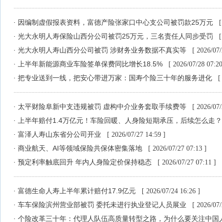
因编制虚假报表资料，富德产险张家口中心支公司被罚款25万元
·
[
光大永明人寿保险山西分公司被罚25万元，三名责任人同步受罚
·
[
光大永明人寿山西分公司被罚 涉财务业务数据不真实等
·
[ 2026/07/
上半年新能源商业车险签单保费同比增长18.5%
·
[ 2026/07/28 07:20
把专业送到一线，把安心带进万家：国寿个险三十年的服务进化
·
[
太平财险阜新中支违规被罚 虚构中介业务套取手续费等
·
[ 2026/07/
上半年赔付1.4万亿元！车险回暖、人身险短期承压，后续怎么走
·
富泽人寿山东省分公司开业
·
[ 2026/07/27 14:59 ]
商业航天、AI等领域保险共保体密集落地
·
[ 2026/07/27 07:13 ]
预定利率触底回升 年内人身险定价保持稳态
·
[ 2026/07/27 07:11 ]
富德生命人寿上半年累计赔付17.9亿元
·
[ 2026/07/24 16:26 ]
车车保险滨州营业部被罚 委托未进行执业登记人员展业
·
[ 2026/07/
个险改革三十年：代理人队伍高质量转型之路，为什么要关注中国
·