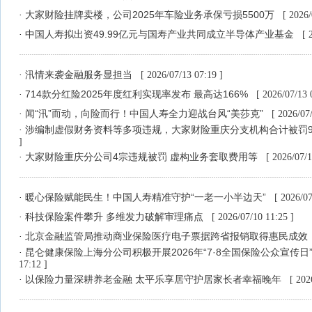
大家财险挂牌卖楼，公司2025年车险业务承保亏损5500万
·
[ 2026/
中国人寿拟出资49.99亿元与国寿产业共同成立半导体产业基金
·
[ 
汛情来袭金融服务显担当
·
[ 2026/07/13 07:19 ]
714款分红险2025年度红利实现率发布 最高达166%
·
[ 2026/07/13 
闻“汛”而动，向险而行！中国人寿全力迎战台风“美莎克”
·
[ 2026/07
涉编制虚假财务资料等多项违规，大家财险重庆分支机构合计被罚9
·
]
大家财险重庆分公司4宗违规被罚 虚构业务套取费用等
·
[ 2026/07/1
暖心保险赋能民生！中国人寿精准守护“一老一小半边天”
·
[ 2026/07
科技保险案件攀升 多维发力破解审理痛点
·
[ 2026/07/10 11:25 ]
北京金融监管局推动商业保险医疗电子票据跨省报销取得惠民成效
·
昆仑健康保险上海分公司积极开展2026年“7·8全国保险公众宣传日
·
17:12 ]
以保险力量深耕养老金融 太平乐享居守护居家长者幸福晚年
·
[ 202