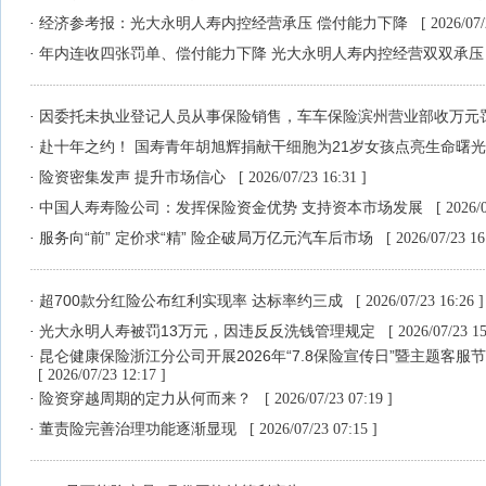
经济参考报：光大永明人寿内控经营承压 偿付能力下降
·
[ 2026/07/
年内连收四张罚单、偿付能力下降 光大永明人寿内控经营双双承
·
因委托未执业登记人员从事保险销售，车车保险滨州营业部收万元
·
赴十年之约！ 国寿青年胡旭辉捐献干细胞为21岁女孩点亮生命曙
·
险资密集发声 提升市场信心
·
[ 2026/07/23 16:31 ]
中国人寿寿险公司：发挥保险资金优势 支持资本市场发展
·
[ 2026/
服务向“前” 定价求“精” 险企破局万亿元汽车后市场
·
[ 2026/07/23 16
超700款分红险公布红利实现率 达标率约三成
·
[ 2026/07/23 16:26 ]
光大永明人寿被罚13万元，因违反反洗钱管理规定
·
[ 2026/07/23 15
昆仑健康保险浙江分公司开展2026年“7.8保险宣传日”暨主题客
·
[ 2026/07/23 12:17 ]
险资穿越周期的定力从何而来？
·
[ 2026/07/23 07:19 ]
董责险完善治理功能逐渐显现
·
[ 2026/07/23 07:15 ]