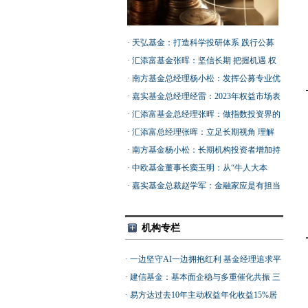
·
天弘基金：打造科学投研体系 践行公募
高质量发展
·
汇添富基金张晖：坚信长期 把握机遇 权
益投资正当时
·
南方基金总经理杨小松：发挥公募专业优
势 助力提振市场信心
·
嘉实基金总经理经雷：2023年权益市场表
现将优于去年
·
汇添富基金总经理张晖：做指数投资界的
主动选择者
·
汇添富总经理张晖：立足长期视角 理解
把握结构性投资机会
·
南方基金杨小松：长期机构投资者增加持
股比例 有助于提高资本市场韧性
·
中欧基金董事长窦玉明：从“牛人大本
营”到“黄金战队” 协作是提升投资管理能力
·
嘉实基金总裁赵学军：金融家应是有担当
的关键
的实业家与创新者
机构专栏
·
一边坚守AI一边拥抱红利 基金经理追求平
滑净值曲线
·
建信基金：基本面企稳与多重催化共振 三
维度精选优质创新药标的
·
易方达过去10年主动权益年化收益15%居