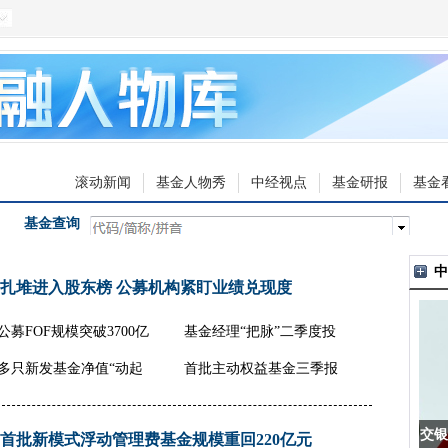
滚动新闻
基金人物秀
中经视点
基金研报
基金
基金查询
中
扎堆进入股东榜 公募机构紧盯业绩兑现度
公募FOF规模突破3700亿
基金经理“把脉”二季度投
元
资
多只新发基金净值“动起
首批主动权益基金三季报
来”
出炉
交银
首批新模式浮动管理费基金规模重回220亿元