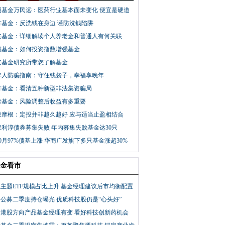
向
通基金万民远：医药行业基本面未变化 便宜是硬道
方基金：反洗钱在身边 谨防洗钱陷阱
实基金：详细解读个人养老金和普通人有何关联
城基金：如何投资指数增强基金
实基金研究所带您了解基金
年人防骗指南：守住钱袋子，幸福享晚年
方基金：看清五种新型非法集资骗局
泰基金：风险调整后收益有多重要
投摩根：定投并非越久越好 应与适当止盈相结合
保利淳债券募集失败 年内募集失败基金达30只
0月97%债基上涨 华商广发旗下多只基金涨超30%
金看市
主题ETF规模占比上升 基金经理建议后市均衡配置
公募二季度持仓曝光 优质科技股仍是“心头好”
只港股方向产品基金经理有变 看好科技创新药机会