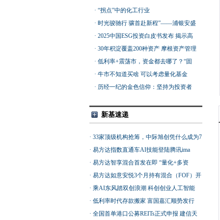
·
“拐点”中的化工行业
·
时光骏驰行 骧首赴新程”——浦银安盛
基金2026年度投资策略会成功举办
·
2025中国ESG投资白皮书发布 揭示高
质量发展新图景
·
30年积淀覆盖200种资产 摩根资产管理
发布《2026长期资本市场假设》
·
低利率+震荡市，资金都去哪了？“固
收+”规模突破2万亿元
·
牛市不知道买啥 可以考虑量化基金
·
历经一纪的金色信仰：坚持为投资者
提供好的投资工具——华安黄金ETF上
市十二周年纪事
新基速递
·
33家顶级机构抢筹，中际旭创凭什么成为7
年来港股最大IPO？
·
易方达指数直通车AI技能登陆腾讯ima
·
易方达智享混合首发在即 “量化+多资
产”助力穿越市场波动
·
易方达如意安悦3个月持有混合（FOF）开
始发行 打造多元配置新选择
·
乘AI东风踏双创浪潮 科创创业人工智能
ETF富国今起正式发行
·
低利率时代存款搬家 富国嘉汇顺势发行
·
全国首单港口公募REITs正式申报 建信天