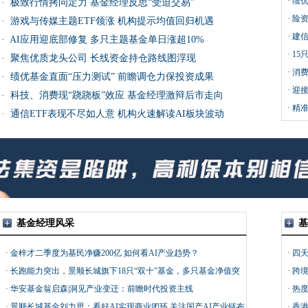
·
绩
·
极致行情拷问定力 基金经理反思“受迫交易”
展趋
·
险资
·
游戏与传媒主题ETF领涨 机构提示均值回归机遇
·
建
·
AI应用迎底部修复 多只主题基金单日涨超10%
值得
·
15
·
聚焦优质龙头公司 长线资金持仓路线图浮现
·
消费
·
绩优基金直面“压力测试” 前瞻调仓力保投资成果
·
迎接
·
科技、消费现“跷跷板”效应 基金经理激辩后市走向
·
精准
·
通信ETF表现不尽如人意 机构火速解读AI板块波动
基金经理风采
基
·
金梓才二季度为基民净赚200亿 如何看AI产业趋势？
·
四天
·
长跑能力突出，景顺长城旗下18只“双十”基金，多只基金净值突
·
跨境
破10元
·
华安基金翁启森|洞见产业变迁：前瞻时代投资主线
·
热度
·
景顺长城基金刘力思：看好AI实现商业闭环 关注国产AI产业链布
·
香