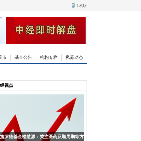
手机版
看市
基金公告
机构专栏
私募动态
经视点
施罗德基金楼慧源：关注医药及顺周期等方