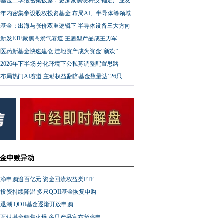
优基金二季报密集披露：更加聚焦硬科技 锚定产业发
势
年内密集参设股权投资基金 布局AI、半导体等领域
信基金：出海与涨价双重逻辑下 半导体设备三大方向
关注
只新发ETF聚焦高景气赛道 主题型产品成主力军
医药新基金快速建仓 洼地资产成为资金“新欢”
2026年下半场 分化环境下公私募调整配置思路
布局热门AI赛道 主动权益翻倍基金数量达126只
金申赎异动
净申购逾百亿元 资金回流权益类ETF
投资持续降温 多只QDII基金恢复申购
退潮 QDII基金逐渐开放申购
港互认基金销售火爆 多只产品宣布暂停申