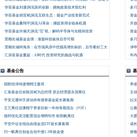
局机会
·
华安基金刘潇|洞见医药创新：拥抱政策技术双红利
·
多
·
华安基金胡宜斌|洞见互联生态：掘金产业投资新范式
·
资金
·
华安基金桑翔宇|洞见AI革命：捕捉算用全链条机遇
·
开放
·
华安基金许瀚天|洞见“芯”机：解码半导体与光模块投资
·
资金
·
景顺长城基金金璜：港股科技板块后市可期
·
多
·
景顺长城柯海东：在市场风浪中挖掘高增长标的，后市看好三大
·
净申
方向
·
汇添富基金董超：AI时代 投资研究的挑战与机遇
·
年内
基金公告
基
·
国联恒泽纯债增聘汪曼琪
·
养老
·
汇泉基金任命陈洪斌为总经理 原总经理梁永强离任
社区
·
主动
·
平安元通90天滚动持有债券基金延长募集期
·
以
·
王兰离任信澳颐宁养老目标一年持有期混合（FOF）
远
·
公募
·
德邦优化灵活配置混合增聘邹舟 欧阳帆离任
·
大爱
·
平安中证全指自由现金流ETF延长募集期
·
成长
·
闫一帆离任创金合信中债1-3年政金债
·
致敬