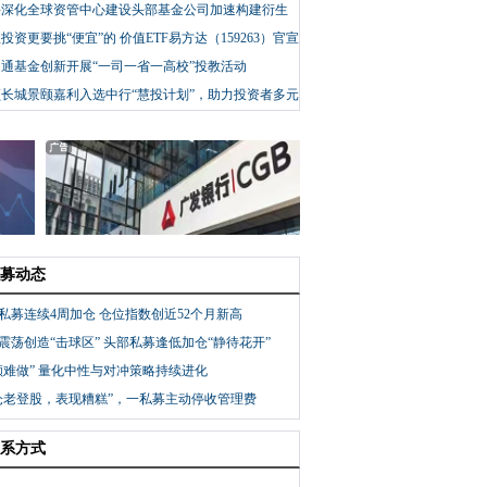
回归
海深化全球资管中心建设头部基金公司加速构建衍生
态
投资更要挑“便宜”的 价值ETF易方达（159263）官宣
通基金创新开展“一司一省一高校”投教活动
长城景颐嘉利入选中行“慧投计划”，助力投资者多元
配置
募动态
私募连续4周加仓 仓位指数创近52个月新高
震荡创造“击球区” 头部私募逢低加仓“静待花开”
额难做” 量化中性与对冲策略持续进化
仓老登股，表现糟糕”，一私募主动停收管理费
系方式