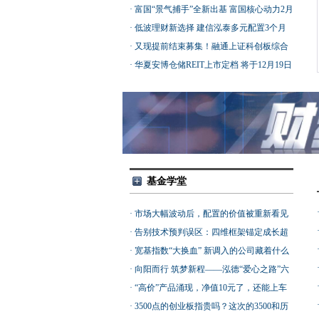
津临港港口REIT引领港口行业资产证券化新
·
富国“景气捕手”全新出基 富国核心动力2月
突破
24日起正式发行！
·
低波理财新选择 建信泓泰多元配置3个月
持有FOF正在发行
·
又现提前结束募集！融通上证科创板综合
指数增强首发规模已超20亿元
·
华夏安博仓储REIT上市定档 将于12月19日
登陆深交所！
基金学堂
·
市场大幅波动后，配置的价值被重新看见
了吗？
·
告别技术预判误区：四维框架锚定成长超
额收益
·
宽基指数“大换血” 新调入的公司藏着什么
投资线索？
·
向阳而行 筑梦新程——泓德“爱心之路”六
一公益助学
·
“高价”产品涌现，净值10元了，还能上车
吗？
·
3500点的创业板指贵吗？这次的3500和历