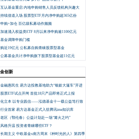
只互认基金重启 内地申购销售人员反馈机构兴趣大
持续借道入场 股票型ETF月内净申购超365亿份
申购+加仓 百亿级私募动作频频
加速涌入权益类ETF 8月以来净申购逾1100亿元
只基金调降申购门槛
购近19亿元 公私募自购青睐股票型基金
公募基金共计净申购旗下股票型基金超11亿元
金创新
金融惠民生 易方达投教基地助力“银龄大篷车”开进
村镇
股票ETF试点开闸 首批18只产品即将正式上报
文化立本 以专业践信——泓德基金十一载公益笃行致
行业首家 易方达基金正式入驻腾讯ima知识库
老区（鄂伦春）公益计划赴一场“篝火之约”
风格升温 投资者青睐哪些ETF？
长期主义 中欧基金x南方周末《种时光的人》第四季