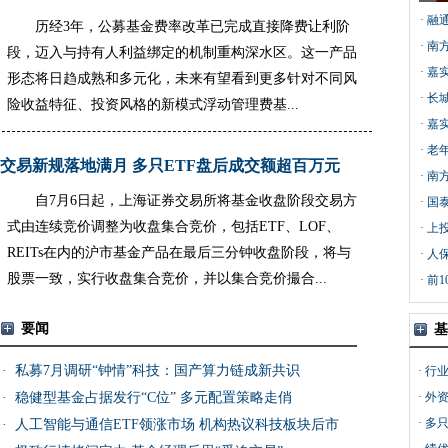
·
融
历经3年，公募基金费率改革已完成直接降费让利阶
理
·
南
段，迈入与持有人利益绑定的机制重构深水区。这一产品
·
嘉
形态将日趋成熟和多元化，未来有望看到更多针对不同风
·
长
险收益特征、投资风格的新模式浮动管理费基...
·
嘉
·
老
交易新规落地满月 多只ETF盘后成交额超百万元
·
南
自7月6日起，上海证券交易所将基金收盘阶段交易方
·
国
式由连续竞价调整为收盘集合竞价，包括ETF、LOF、
·
上
REITs在内的沪市基金产品在最后三分钟收盘阶段，将与
·
人
股票一致，实行收盘集合竞价，并以集合竞价撮合...
·
前1
要闻
基
·
私募7月调研“钟情”科技：国产算力链成新共识
·
行业
·
稳健型基金占据发行“C位” 多元配置策略走俏
·
外资
·
多
·
人工智能与通信ETF领涨市场 机构热议科技板块后市