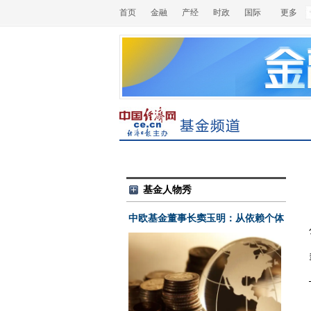
首页
金融
产经
时政
国际
更多
基金人物秀
中欧基金董事长窦玉明：从依赖个体
到信赖体系 打造可持续阿尔法大平
台