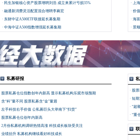
·
民生加银核心资产股票增聘刘浩 成立来累计亏损35%
芒种
·
上
·
融通新消费灵活配置混合增聘李蕤宏
品生
·
价值
·
东财中证A500ETF联接延长募集期
降费
·
海富
·
中海中证A500指数增强延长募集期
·
景顺
资产
私募研报
私
·
股票
·
股票私募仓位指数创年内新高 显示私募机构乐观市场预期
·
短期
·
含“科”量不同 股票私募含“金”量迥
·
“超
·
左手科技右手价值 公私募巨头大举南下“扫货”
·
“重
·
股票私募仓位创年内新高
·
2月份私募机构调研热情高涨 科技成长板块受关注
联
·
业绩抬升 私募机构继续看好科技成长