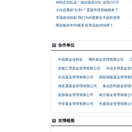
史有何不同？
·
4000点别乱追！低估值高分红 这四只ETF
超省心
·
小白必看的“红利+” 震荡市投资秘籍来了
·
市场波动加剧 我们为何需要全天候投资策
略？
·
两创板块年内领涨 投资该如何抉择？
合作单位
中国基金业协会
博时基金管理有限公司
农银汇理基金管理有限公司
兴业全球基金管
长信基金管理有限公司
国投瑞银基金管理有
海富通基金管理有限公司
泰达宏利基金管理
富国基金管理有限公司
南方基金管理有限公
华安基金管理有限公司
长盛基金管理有限公
友情链接