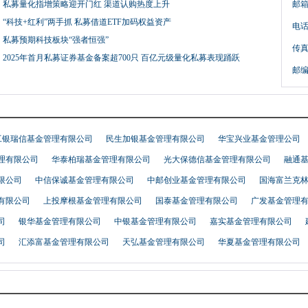
·
私募量化指增策略迎开门红 渠道认购热度上升
邮箱
·
“科技+红利”两手抓 私募借道ETF加码权益资产
电话：8
·
私募预期科技板块“强者恒强”
传真：0
·
2025年首月私募证券基金备案超700只 百亿元级量化私募表现踊跃
邮编:1
工银瑞信基金管理有限公司
民生加银基金管理有限公司
华宝兴业基金管理公司
理有限公司
华泰柏瑞基金管理有限公司
光大保德信基金管理有限公司
融通
限公司
中信保诚基金管理有限公司
中邮创业基金管理有限公司
国海富兰克
有限公司
上投摩根基金管理有限公司
国泰基金管理有限公司
广发基金管理
司
银华基金管理有限公司
中银基金管理有限公司
嘉实基金管理有限公司
司
汇添富基金管理有限公司
天弘基金管理有限公司
华夏基金管理有限公司