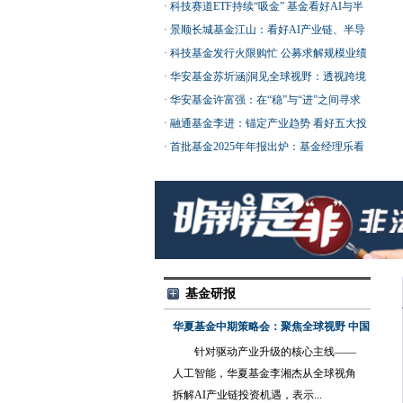
首
·
科技赛道ETF持续“吸金” 基金看好AI与半
导体长期机遇
·
景顺长城基金江山：看好AI产业链、半导
体等方面的投资机会
·
科技基金发行火限购忙 公募求解规模业绩
平衡难题
·
华安基金苏圻涵|洞见全球视野：透视跨境
投资地图
·
华安基金许富强：在“稳”与“进”之间寻求
更优解
·
融通基金李进：锚定产业趋势 看好五大投
资方向
·
首批基金2025年年报出炉：基金经理乐看
后市 聚焦企业盈利
基金研报
华夏基金中期策略会：聚焦全球视野 中国
AI资产吸引力日益提升
针对驱动产业升级的核心主线——
人工智能，华夏基金李湘杰从全球视角
拆解AI产业链投资机遇，表示...