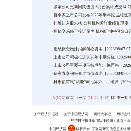
·
多家公司更新回购进度 8月份累计成交14.7
·
百余家上市公司发布2026年半年报 生物
·
扎堆进入股东榜 公募机构紧盯业绩兑现度
·
拥挤交易修正接近尾声 机构研判中报窗口
·
拒绝概念泡沫消解耐心资本
[2026/08/07 07
·
上市公司积极推进2026年中期分红
[2026/0
·
上市公司重要事项信披岂能一拖再拖
[2026
·
多家券商积极开展市值管理
[2026/08/07 07
·
科创债首次“赋能”词元算力工厂建设
[2026
共(
10
)页
首 页
上一页
[1]
[
2
] [
3
] [
4
] [
5
]
下一页
关于经济日报社
－
关于中国经济网
－
网站大事记
－
网站诚聘
经济日报报业集团法律顾问：
北京市鑫
中国经济网
版权所有
互联网新闻信息服务许可证(10