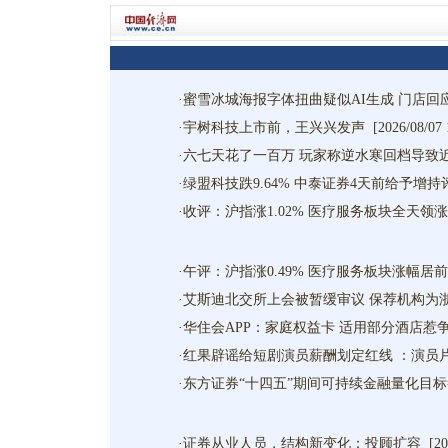
·
蜜雪冰城海报字体扭曲疑似AI生成 门店回
·
宇树科技上市前，王兴兴发声
[2026/08/07 
·
六七天花了一百万 玩家称逆水寒回档导致近
·
绿盟科技跌9.64% 中泰证券4天前给予增持
·
收评：沪指涨1.02% 医疗服务板块全天领涨
·
午评：沪指涨0.49% 医疗服务板块涨幅居前
·
艾斯迪北交所上会被暂缓审议 保荐机构为
·
华住会APP：家庭权益卡 适用部分酒店惹
·
红果辟谣给短剧演员薪酬划定红线 ：演员
·
东方证券“十四五”期间可持续金融量化目
·
证券从业人员，结构新变化：投顾扩容
[20