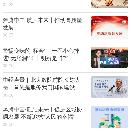
07-23
奔腾中国·质胜未来丨推动高质量
发展
08-07
警惕变味的“标会”，一不小心掉
进“无底洞”！｜明辨是“非”
08-06
中经声量｜北大数院前院长陈大
岳：首先是服务我们国家建设
08-06
奔腾中国·质胜未来丨促进区域协
调发展 不断追求“人民的幸福”
08-06