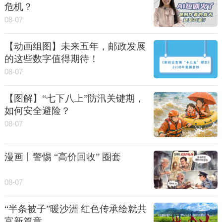
危机？
08-07
【动画组图】未来五年，邮政发展
的这些数字值得期待！
08-07
【图解】“七下八上”防汛关键期，
如何安全避险？
08-07
漫画丨警惕 “高价回收” 圈套
08-07
“半条被子”暖沙洲 红色传承绘就共
富新篇章