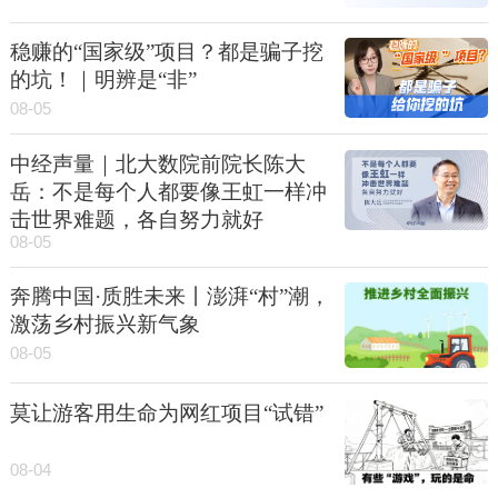
稳赚的“国家级”项目？都是骗子挖
的坑！｜明辨是“非”
08-05
中经声量｜北大数院前院长陈大
岳：不是每个人都要像王虹一样冲
击世界难题，各自努力就好
08-05
奔腾中国·质胜未来丨澎湃“村”潮，
激荡乡村振兴新气象
08-05
莫让游客用生命为网红项目“试错”
08-04