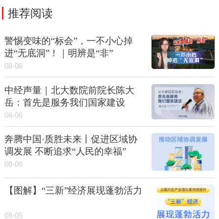
推荐阅读
警惕变味的“标会”，一不小心掉
进“无底洞”！｜明辨是“非”
08-06
中经声量｜北大数院前院长陈大
岳：首先是服务我们国家建设
08-06
奔腾中国·质胜未来丨促进区域协
调发展 不断追求“人民的幸福”
08-06
【图解】“三新”经济展现蓬勃活力
08-05