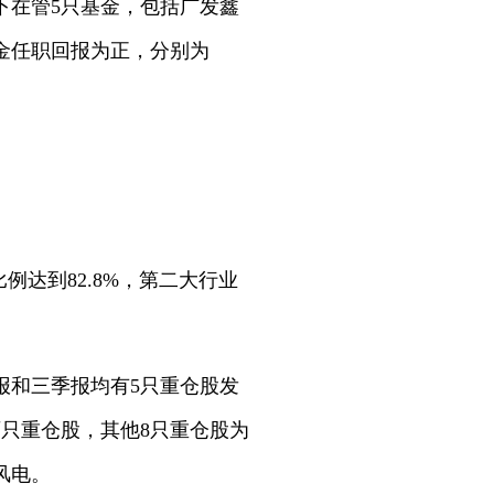
下在管5只基金，包括广发鑫
金任职回报为正，分别为
例达到82.8%，第二大行业
报和三季报均有5只重仓股发
两只重仓股，其他8只重仓股为
风电。