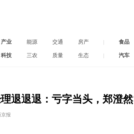
产业
能源
交通
房产
|
食品
科技
三农
质量
生态
|
汽车
理退退退：亏字当头，郑澄然
新京报