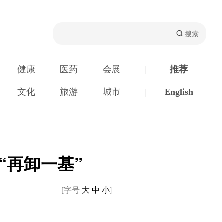
健康
医药
会展
|
推荐
文化
旅游
城市
|
English
“再卸一基”
[字号
大
中
小
]