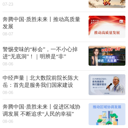
07-23
奔腾中国·质胜未来丨推动高质量
发展
08-07
警惕变味的“标会”，一不小心掉
进“无底洞”！｜明辨是“非”
08-06
中经声量｜北大数院前院长陈大
岳：首先是服务我们国家建设
08-06
奔腾中国·质胜未来丨促进区域协
调发展 不断追求“人民的幸福”
08-06