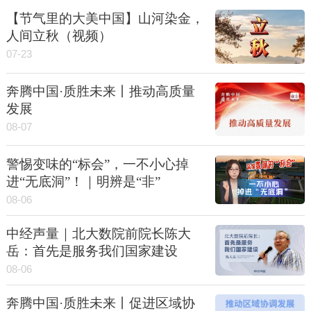
【节气里的大美中国】山河染金，
人间立秋（视频）
07-23
奔腾中国·质胜未来丨推动高质量
发展
08-07
警惕变味的“标会”，一不小心掉
进“无底洞”！｜明辨是“非”
08-06
中经声量｜北大数院前院长陈大
岳：首先是服务我们国家建设
08-06
奔腾中国·质胜未来丨促进区域协